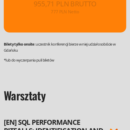
955,71 PLN BRUTTO
777 PLN Netto
Bilety tylko onsite
: uczestnik konferencji bierze w niej udział osobiście w
Gdańsku
*lub do wyczerpania puli biletów
Warsztaty
[EN] SQL PERFORMANCE