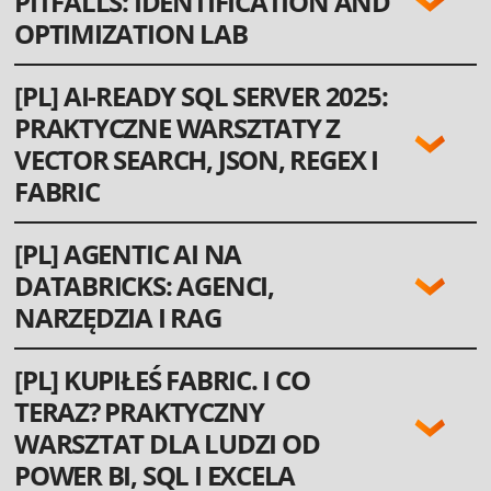
PITFALLS: IDENTIFICATION AND
OPTIMIZATION LAB
LENGTH OF THE WORKSHOP:
[PL] AI-READY SQL SERVER 2025:
Full day (8 hours)
PRAKTYCZNE WARSZTATY Z
WORKSHOP FORM:
Practice (exercises for attendees)
VECTOR SEARCH, JSON, REGEX I
LANGUAGE:
FABRIC
ENG
LEVEL:
300
DŁUGOŚĆ WARSZTATU:
[PL] AGENTIC AI NA
WHAT ATTENDEES NEED TO PREPARE?
Cały dzień (8 godzin)
TBA
DATABRICKS: AGENCI,
FORMA WARSZTATU:
KEY TAKEAWAYS
Warsztat
TBA
NARZĘDZIA I RAG
(slajdy + ćwiczenia dla uczestników)
JĘZYK:
PL
DŁUGOŚĆ WARSZTATU:
[PL] KUPIŁEŚ FABRIC. I CO
POZIOM:
Cały dzień (8 godzin)
TERAZ? PRAKTYCZNY
300
FORMA WARSZTATU:
WYMAGANIA:
Warsztat
WARSZTAT DLA LUDZI OD
TBA
(slajdy + ćwiczenia dla uczestników)
POWER BI, SQL I EXCELA
CO PRZYGOTOWAĆ:
JĘZYK:
TBA