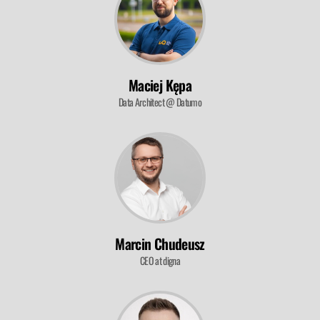
Maciej Kępa
Data Architect @ Datumo
Marcin Chudeusz
CEO at digna