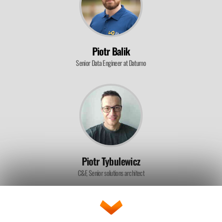
Piotr Balik
Senior Data Engineer at Datumo
Piotr Tybulewicz
C&F, Senior solutions architect