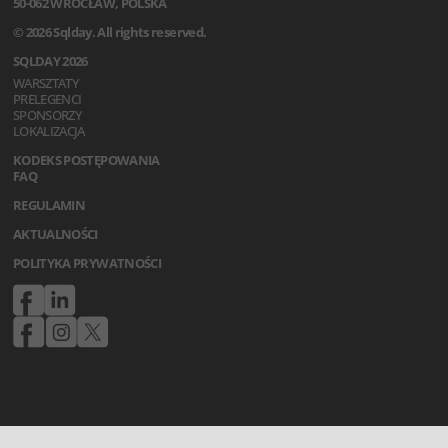
50-062 WROCŁAW, POLSKA
© 2026 Sqlday. All rights reserved.
SQLDAY 2026
WARSZTATY
PRELEGENCI
SPONSORZY
LOKALIZACJA
KODEKS POSTĘPOWANIA
FAQ
REGULAMIN
AKTUALNOŚCI
POLITYKA PRYWATNOŚCI