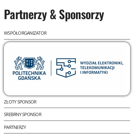
Partnerzy & Sponsorzy
Remigiusz Tunowski
WSPÓŁORGANIZATOR
Future Processing, Business Intelligence Consultant, PhD
Tomasz Libera
ZŁOTY SPONSOR
Data Architect TIDK, MVP Data Platform, KursySQL.pl
SREBRNY SPONSOR
PARTNERZY