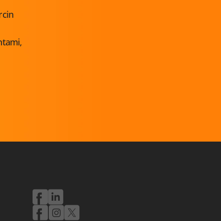
rcin
ntami,