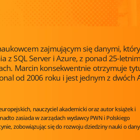
m naukowcem zajmującym się danymi, któr
nia z SQL Server i Azure, z ponad 25-letni
ach. Marcin konsekwentnie otrzymuje tyt
onal od 2006 roku i jest jednym z dwóch 
ropejskich, nauczyciel akademicki oraz autor książek i
Ponadto zasiada w zarządach wydawcy PWN i Polskiego
ynie, zobowiązując się do rozwoju dziedziny nauki o dany