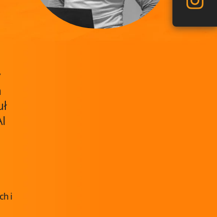
y
m
uł
AI
ch i