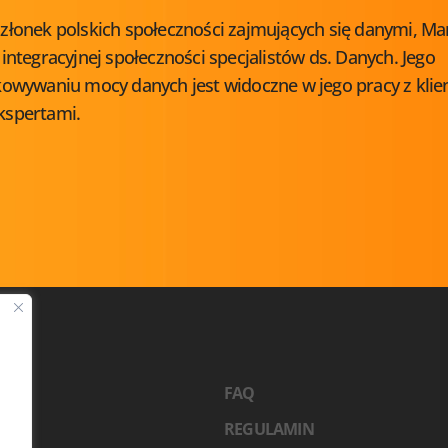
złonek polskich społeczności zajmujących się danymi, Ma
integracyjnej społeczności specjalistów ds. Danych. Jego
wywaniu mocy danych jest widoczne w jego pracy z klie
kspertami.
2026
FAQ
TY
REGULAMIN
NCI