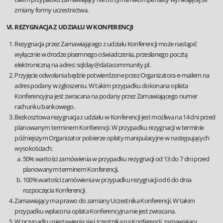
zmiany formy uczestnictwa.
VI. REZYGNACJA Z UDZIAŁU W KONFERENCJI
Rezygnacja przez Zamawiającego z udziału Konferencji może nastąpić
wyłącznie w drodze pisemnego oświadczenia, przesłanego pocztą
elektroniczną na adres: sqlday@datacommunity.pl.
Przyjęcie odwołania będzie potwierdzone przez Organizatora e-mailem na
adres podany w zgłoszeniu. W takim przypadku dokonana opłata
Konferencyjna jest zwracana na podany przez Zamawiającego numer
rachunku bankowego.
Bezkosztowa rezygnacja z udziału w Konferencji jest możliwa na 14 dni przed
planowanym terminem Konferencji. W przypadku rezygnacji w terminie
późniejszym Organizator pobierze opłaty manipulacyjne w następujących
wysokościach:
50% wartości zamówienia w przypadku rezygnacji od 13 do 7 dni przed
planowanym terminem Konferencji,
100% wartości zamówienia w przypadku rezygnacji od 6 do dnia
rozpoczęcia Konferencji.
Zamawiający ma prawo do zamiany Uczestnika Konferencji. W takim
przypadku wpłacona opłata Konferencyjna nie jest zwracana.
W przypadku niestawienia się Uczestnika na Konferencji, zamawiający