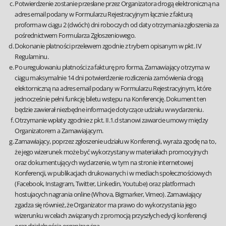
Potwierdzenie zostanie przesłane przez Organizatora drogą elektroniczną na
adres email podany w Formularzu Rejestracyjnym łącznie z fakturą
proforma w ciągu 2 (dwóch) dni roboczych od daty otrzymania zgłoszenia za
pośrednictwem Formularza Zgłoszeniowego.
Dokonanie płatności przelewem zgodnie z trybem opisanym w pkt. IV
Regulaminu.
Po uregulowaniu płatności za fakturę pro forma, Zamawiający otrzyma w
ciągu maksymalnie 14 dni potwierdzenie rozliczenia zamówienia drogą
elektorniczną na adres email podany w Formularzu Rejestracyjnym, które
jednocześnie pełni funkcję biletu wstępu na Konferencję. Dokument ten
będzie zawierał niezbędne informacje dotyczące udziału w wydarzeniu.
Otrzymanie wpłaty zgodnie z pkt. II.1.d stanowi zawarcie umowy między
Organizatorem a Zamawiającym.
Zamawiający, poprzez zgłoszenie udziału w Konferencji, wyraża zgodę na to,
że jego wizerunek może być wykorzystany w materiałach promocyjnych
oraz dokumentujących wydarzenie, w tym na stronie internetowej
Konferencji, w publikacjach drukowanych i w mediach społecznościowych
(Facebook, Instagram, Twitter, Linkedin, Youtube) oraz platformach
hostujacych nagrania online (Whova, Bigmarker, Vimeo). Zamawiający
zgadza się również, że Organizator ma prawo do wykorzystania jego
wizerunku w celach związanych z promocją przyszłych edycji konferencji