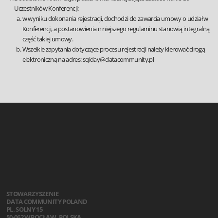
Uczestników Konferencji:
w wyniku dokonania rejestracji, dochodzi do zawarcia umowy o udział w
Konferencji, a postanowienia niniejszego regulaminu stanowią integralną
część takiej umowy.
Wszelkie zapytania dotyczące procesu rejestracji należy kierować drogą
elektroniczną na adres: sqlday@datacommunity.pl
STOWARZYSZENIE
DATA COMMUNITY POLAND
PL. SOLNY 15
50-062 WROCŁAW, POLSKA