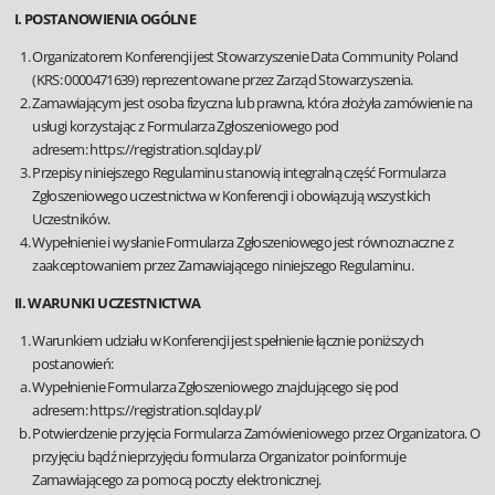
I. POSTANOWIENIA OGÓLNE
Organizatorem Konferencji jest Stowarzyszenie Data Community Poland
(KRS: 0000471639) reprezentowane przez Zarząd Stowarzyszenia.
Zamawiającym jest osoba fizyczna lub prawna, która złożyła zamówienie na
usługi korzystając z Formularza Zgłoszeniowego pod
adresem:
https://registration.sqlday.pl/
Przepisy niniejszego Regulaminu stanowią integralną część Formularza
Zgłoszeniowego uczestnictwa w Konferencji i obowiązują wszystkich
Uczestników.
Wypełnienie i wysłanie Formularza Zgłoszeniowego jest równoznaczne z
zaakceptowaniem przez Zamawiającego niniejszego Regulaminu.
II. WARUNKI UCZESTNICTWA
Warunkiem udziału w Konferencji jest spełnienie łącznie poniższych
postanowień:
Wypełnienie Formularza Zgłoszeniowego znajdującego się pod
adresem:
https://registration.sqlday.pl/
Potwierdzenie przyjęcia Formularza Zamówieniowego przez Organizatora. O
przyjęciu bądź nieprzyjęciu formularza Organizator poinformuje
Zamawiającego za pomocą poczty elektronicznej.