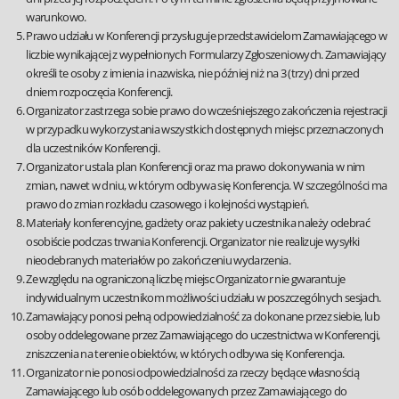
warunkowo.
Prawo udziału w Konferencji przysługuje przedstawicielom Zamawiającego w
liczbie wynikającej z wypełnionych Formularzy Zgłoszeniowych. Zamawiający
określi te osoby z imienia i nazwiska, nie później niż na 3 (trzy) dni przed
dniem rozpoczęcia Konferencji.
Organizator zastrzega sobie prawo do wcześniejszego zakończenia rejestracji
w przypadku wykorzystania wszystkich dostępnych miejsc przeznaczonych
dla uczestników Konferencji.
Organizator ustala plan Konferencji oraz ma prawo dokonywania w nim
zmian, nawet w dniu, w którym odbywa się Konferencja. W szczególności ma
prawo do zmian rozkładu czasowego i kolejności wystąpień.
Materiały konferencyjne, gadżety oraz pakiety uczestnika należy odebrać
osobiście podczas trwania Konferencji. Organizator nie realizuje wysyłki
nieodebranych materiałów po zakończeniu wydarzenia.
Ze względu na ograniczoną liczbę miejsc Organizator nie gwarantuje
indywidualnym uczestnikom możliwości udziału w poszczególnych sesjach.
Zamawiający ponosi pełną odpowiedzialność za dokonane przez siebie, lub
osoby oddelegowane przez Zamawiającego do uczestnictwa w Konferencji,
zniszczenia na terenie obiektów, w których odbywa się Konferencja.
Organizator nie ponosi odpowiedzialności za rzeczy będące własnością
Zamawiającego lub osób oddelegowanych przez Zamawiającego do