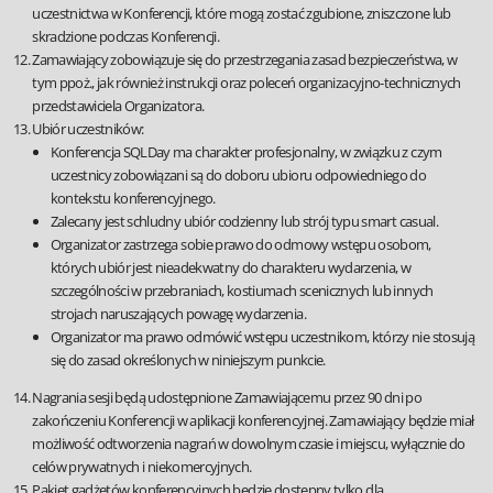
uczestnictwa w Konferencji, które mogą zostać zgubione, zniszczone lub
skradzione podczas Konferencji.
Zamawiający zobowiązuje się do przestrzegania zasad bezpieczeństwa, w
tym ppoż., jak również instrukcji oraz poleceń organizacyjno-technicznych
przedstawiciela Organizatora.
Ubiór uczestników:
Konferencja SQLDay ma charakter profesjonalny, w związku z czym
uczestnicy zobowiązani są do doboru ubioru odpowiedniego do
kontekstu konferencyjnego.
Zalecany jest schludny ubiór codzienny lub strój typu smart casual.
Organizator zastrzega sobie prawo do odmowy wstępu osobom,
których ubiór jest nieadekwatny do charakteru wydarzenia, w
szczególności w przebraniach, kostiumach scenicznych lub innych
strojach naruszających powagę wydarzenia.
Organizator ma prawo odmówić wstępu uczestnikom, którzy nie stosują
się do zasad określonych w niniejszym punkcie.
Nagrania sesji będą udostępnione Zamawiającemu przez 90 dni po
zakończeniu Konferencji w aplikacji konferencyjnej. Zamawiający będzie miał
możliwość odtworzenia nagrań w dowolnym czasie i miejscu, wyłącznie do
celów prywatnych i niekomercyjnych.
Pakiet gadżetów konferencyjnych będzie dostępny tylko dla