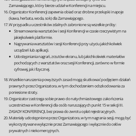
Zamawiającego, który bierze udział w Konferencji na miejscu.
Organizator Konferencji zapewnia obiad oraz drobne przekąski i napoje
(kawa, herbata, woda, sok) dla Zamawiającego.
W przypadku uczestników zdalnych zabronione są wszelkie próby:
Streamowania warsztatów i sesji Konferencji w czasie rzeczywistym na
jakiejkolwiek platformie.
Nagrywania warsztatów i sesji Konferencji przy użyciu jakichkolwiek
urządzeń lub aplikacji.
Udostępniania nagrań, zrzutów ekranu, lub jakichkolwiek materiałów
pochodzących z warsztatów oraz sesji Konferencji, zarówno w formie
cyfrowej, jak i fizycznej.
Wszelkie naruszenia powyższych zasad mogą skutkować podjęciem działań
prawnych przez Organizatora, w tym dochodzeniem odszkodowania za
poniesione straty.
Organizator zastrzega sobie prawo do natychmiastowego zakończenia
uczestnictwa w Konferencji dla osób naruszających punkt 15 w sekcji III.
ZASADY KONFERENCJI, bez prawa do zwrotu opłat rejestracyjnych.
Materiały udostępnione przez Organizatora, w tym nagrania sesji, mogą być
wykorzystywane wyłącznie przez Zamawiającego i wyłącznie do celów
prywatnych i niekomercyjnych.