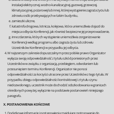
instalacji elektrycznej, wodno-kanalizacyjnej, gazowej, grzewczej,
klimatyzacyjnej, pożarowej lub innej, której wystąpienie zagraża życiu lub
zdrowiu osób przebywających w takim budynku,
zamieszki uliczne,
katastrofa drogowa, lotnicza, kolejowa, która uniemożliwia dojazd do
miejsca odbycia Konferencji, jak również bezpieczne jej przeprowadzenie,
inne zdarzenia, których wystąpienie uniemożliwia zorganizowanie
Konferencji według programu albo zagraża życiu lub zdrowiu
Uczestników Konferencji w przypadku jej odbycia.
W najszerszym zakresie dopuszczalnym przez polskie prawo Organizator
wyłącza swoją odpowiedzialność z tytułu szkód poniesionych przez
Uczestników w związku z organizacją, przebiegiem, odwołaniem lub
przesunięciem terminu Konferencji. Organizator nie ponosi
odpowiedzialności za korzyści utracone przez Uczestników z tego tytułu. W
przypadku zbiegu odpowiedzialności kontraktowej i z tytułu czynu
niedozwolonego, uczestnik może dochodzić odszkodowania w granicach
określonych powyżej, wyłącznie na podstawie postanowień niniejszego
paragrafu.
X. POSTANOWIENIA KOŃCOWE
Dodatkowe informacje i postanowienia znajdujące zastosowanie do