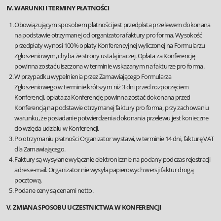
IV. WARUNKI I TERMINY PŁATNOŚCI
Obowiązującym sposobem płatności jest przedpłata przelewem dokonana
na podstawie otrzymanej od organizatora faktury pro forma. Wysokość
przedpłaty wynosi 100% opłaty Konferencyjnej wyliczonej na Formularzu
Zgłoszeniowym, chyba że strony ustalą inaczej. Opłata za Konferencję
powinna zostać uiszczona w terminie wskazanym na fakturze pro forma.
W przypadku wypełnienia przez Zamawiającego Formularza
Zgłoszeniowego w terminie krótszym niż 3 dni przed rozpoczęciem
Konferencji, opłata za Konferencję powinna zostać dokonana przed
Konferencją na podstawie otrzymanej faktury pro forma, przy zachowaniu
warunku, że posiadanie potwierdzenia dokonania przelewu jest konieczne
do wzięcia udziału w Konferencji.
Po otrzymaniu płatności Organizator wystawi, w terminie 14 dni, fakturę VAT
dla Zamawiającego.
Faktury są wysyłane wyłącznie elektronicznie na podany podczas rejestracji
adres e-mail. Organizator nie wysyła papierowych wersji faktur drogą
pocztową.
Podane ceny są cenami netto.
V. ZMIANA SPOSOBU UCZESTNICTWA W KONFERENCJI