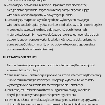
oraz działalnością organizacyjną.
Zamawiający potwierdza, że udziela Organizatorowi nieodpłatnej,
nieograniczonej w czasie i terytorium licencji na wykorzystanie jego
wizerunku w sposób opisany w powyższym punkcie.
Zamawiający ma prawo wycofać zgodę na wykorzystanie swojego
wizerunku w celach opisanych w punkcie 1, jednakże wycofanie to nie będzie
miało skutku wstecz, tj. nie będzie dotyczyło już opublikowanych
materiałów. Uczestnik może wycofać zgodę na okres jednego roku od daty
udzielenia zgody, poprzez wysłanie wiadomości pocztą elektroniczną na
adres: sqlday@datacommunity.pl , po upływie tego czasu zgodę należy
ponownie udzielić w formie pisemnej.
III. ZASADY KONFERENCJI
Termin i lokalizacja jest podana na stronie internetowej Konferencji pod
adresem:
https://sqlday.pl/
Cena za udział w Konferencji jest podana na stronie internetowej Konferencji
i/lub na formularzu zgłoszeniowym. Obejmuje wyłącznie to, co zostało
wyszczególnione na stronie internetowej w opisie Konferencji.
Jeżeli cena jest uzależniona od terminu zgłoszenia, to o jej wysokości
decyduje data otrzymania płatności przez Organizatora.
Termin przesłania Formularza Zgłoszeniowego na Konferencję upływa na 3
dni przed jej rozpoczęciem. Po tym terminie zgłoszenia będą przyjmowane