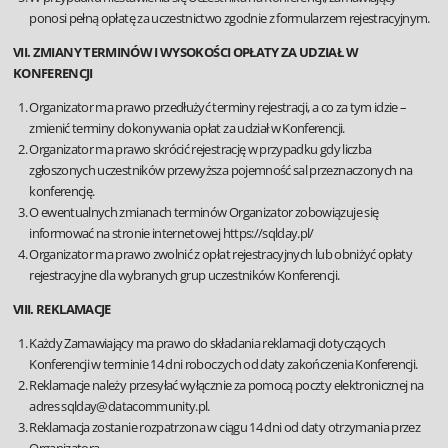
ponosi pełną opłatę za uczestnictwo zgodnie z formularzem rejestracyjnym.
VII. ZMIANY TERMINÓW I WYSOKOŚCI OPŁATY ZA UDZIAŁ W
KONFERENCJI
Organizator ma prawo przedłużyć terminy rejestracji, a co za tym idzie –
zmienić terminy dokonywania opłat za udział w Konferencji.
Organizator ma prawo skrócić rejestrację w przypadku gdy liczba
zgłoszonych uczestników przewyższa pojemność sal przeznaczonych na
konferencję.
O ewentualnych zmianach terminów Organizator zobowiązuje się
informować na stronie internetowej
https://sqlday.pl/
Organizator ma prawo zwolnić z opłat rejestracyjnych lub obniżyć opłaty
rejestracyjne dla wybranych grup uczestników Konferencji.
VIII. REKLAMACJE
Każdy Zamawiający ma prawo do składania reklamacji dotyczących
Konferencji w terminie 14 dni roboczych od daty zakończenia Konferencji.
Reklamacje należy przesyłać wyłącznie za pomocą poczty elektronicznej na
adres
sqlday@datacommunity.pl
.
Reklamacja zostanie rozpatrzona w ciągu 14 dni od daty otrzymania przez