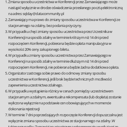
Zmiana sposobu uczestnictwa w Konferencji przez Zamawiającego może
nastąpić wyłącznie w drodze oświadczenia przesłanego pocztą elektroniczną
na adres: sqlday@datacommunity.pl
Zamawiający ma prawo do zmiany sposobu uczestnictwa w Konferencji ze
stacjonarnego na zdalny, bez podania przyczyny.
W przypadku chęci zmiany sposobu uczestnictwa przez Uczestnika w
Konferencji na sposób zdalny w terminie krótszym niż 14 dni przed
rozpoczęciem Konferencji, pobierana będzie opłata manipulacyjna w
wysokości 20% ceny zakupionego biletu.
W przypadku zmiany sposobu uczestnictwa przez Zamawiającego w
Konferencji na sposób zdalny w terminie dłuższym niż 14 dni przed
rozpoczęciem Konferencji, nie pobierana będzie żadna dodatkowa opłata.
Organizator zastrzega sobie prawo do odmowy zmiany sposobu
uczestnictwa w Konferencji, jeśli brak będzie technicznych możliwości
zapewnienia uczestnictwa zdalnego.
W przypadku wystąpienia różnicy w cenach pomiędzy uczestnictwem
stacjonarnym a zdalnym, ewentualna rekompensata (lub dopłata) zostanie
wyliczona wyłącznie na podstawie cen obowiązujących w momencie
dokonania rejestracji
W terminie 7 dni poprzedzających rozpoczęcie Konferencji dopuszczalna jest
wyłącznie zmiana sposobu uczestnictwa ze stacjonarnego na zdalny. W
takim przypadku Zamawiający nie otrzyma rekompensaty wynikającej ze