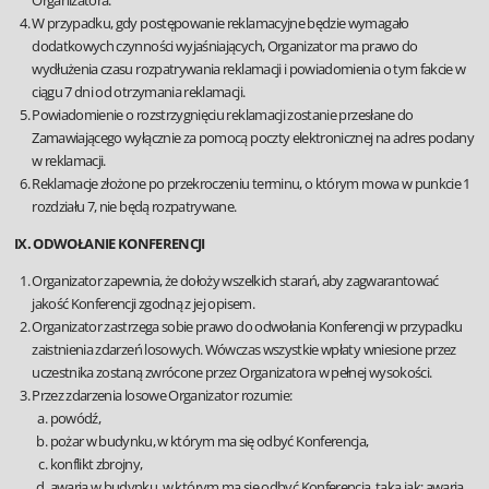
Organizatora.
W przypadku, gdy postępowanie reklamacyjne będzie wymagało
dodatkowych czynności wyjaśniających, Organizator ma prawo do
wydłużenia czasu rozpatrywania reklamacji i powiadomienia o tym fakcie w
ciągu 7 dni od otrzymania reklamacji.
Powiadomienie o rozstrzygnięciu reklamacji zostanie przesłane do
Zamawiającego wyłącznie za pomocą poczty elektronicznej na adres podany
w reklamacji.
Reklamacje złożone po przekroczeniu terminu, o którym mowa w punkcie 1
rozdziału 7, nie będą rozpatrywane.
IX. ODWOŁANIE KONFERENCJI
Organizator zapewnia, że dołoży wszelkich starań, aby zagwarantować
jakość Konferencji zgodną z jej opisem.
Organizator zastrzega sobie prawo do odwołania Konferencji w przypadku
zaistnienia zdarzeń losowych. Wówczas wszystkie wpłaty wniesione przez
uczestnika zostaną zwrócone przez Organizatora w pełnej wysokości.
Przez zdarzenia losowe Organizator rozumie:
powódź,
pożar w budynku, w którym ma się odbyć Konferencja,
konflikt zbrojny,
awaria w budynku, w którym ma się odbyć Konferencja, taka jak: awaria