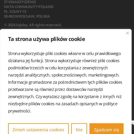
STOWARZYSZENIE
DATA COMMUNITY POLAND
PL. SOLNY 15
50-062 WROCŁAW, POLSKA
© 2026 Sqlday. All rights reserved.
SQLDAY 2026
Ta strona używa plików cookie
WARSZTATY
PRELEGENCI
SPONSORZY
Strona wykorzystuje pliki cookies własne w celu prawidłowego
LOKALIZACJA
działania jej funkcji. Strona wykorzystuje również pliki cookies
KODEKS POSTĘPOWANIA
podmiotów trzecich w celu korzystania z zewnętrznych
FAQ
narzędzi analitycznych, społecznościowych, marketingowych.
REGULAMIN
Informacje gromadzone za pośrednictwem tych plików cookies
AKTUALNOŚCI
przetwarzane są również przez dostawców narzędzi
POLITYKA PRYWATNOŚCI
zewnętrznych. Czy wyrażasz zgodę na korzystanie z innych niż
niezbędne plików cookies na zasadach opisanych w
polityce
prywatności.
Zmień ustawienia cookies
Nie
Zgadzam się