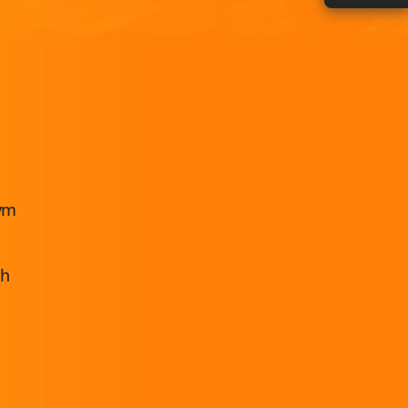
ym
ch