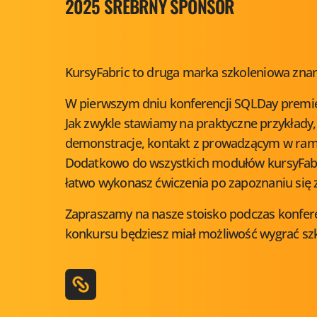
2025 SREBRNY SPONSOR
KursyFabric to druga marka szkoleniowa znan
W pierwszym dniu konferencji SQLDay premier
Jak zwykle stawiamy na praktyczne przykłady
demonstracje, kontakt z prowadzącym w rama
Dodatkowo do wszystkich modułów kursyFabri
łatwo wykonasz ćwiczenia po zapoznaniu się 
Zapraszamy na nasze stoisko podczas konfer
konkursu będziesz miał możliwość wygrać szkol