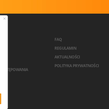
2026
FAQ
TY
REGULAMIN
NCI
RZY
AKTUALNOŚCI
ACJA
POLITYKA PRYWATNOŚCI
 POSTĘPOWANIA