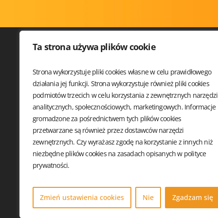
Ta strona używa plików cookie
Strona wykorzystuje pliki cookies własne w celu prawidłowego
SQLDAY 
działania jej funkcji. Strona wykorzystuje również pliki cookies
WARSZTA
podmiotów trzecich w celu korzystania z zewnętrznych narzędzi
PRELEGE
analitycznych, społecznościowych, marketingowych. Informacje
SPONSO
gromadzone za pośrednictwem tych plików cookies
LOKALIZ
przetwarzane są również przez dostawców narzędzi
STOWARZYSZENIE
KODEKS
DATA COMMUNITY POLAND
zewnętrznych. Czy wyrażasz zgodę na korzystanie z innych niż
PL. SOLNY 15
niezbędne plików cookies na zasadach opisanych w
polityce
50-062 WROCŁAW, POLSKA
prywatności.
© 2026 Sqlday. All rights reserved.
Zmień ustawienia cookies
Nie
Zgadzam się