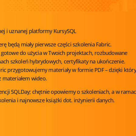
ej i uznanej platformy KursySQL
ę będą miały pierwsze części szkolenia Fabric.
, gotowe do użycia w Twoich projektach, rozbudowane
ch szkoleń hybrydowych, certyfikaty na ukończenie.
c przygotowujemy materiały w formie PDF – dzięki któr
z materiałem wideo.
encji SQLDay; chętnie opowiemy o szkoleniach, a w rama
enia i najnowsze książki dot. inżynierii danych.