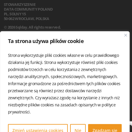
STOWARZYSZENIE
DATA COMMUNITY POLAND
PL. SOLNY 15
50-062 WROCŁAW, POLSKA
© 2026 Sqlday. All rights reserved.
SQLDAY 2026
Ta strona używa plików cookie
WARSZTATY
PRELEGENCI
SPONSORZY
Strona wykorzystuje pliki cookies własne w celu prawidłowego
LOKALIZACJA
działania jej funkcji. Strona wykorzystuje również pliki cookies
KODEKS POSTĘPOWANIA
podmiotów trzecich w celu korzystania z zewnętrznych
FAQ
narzędzi analitycznych, społecznościowych, marketingowych.
REGULAMIN
Informacje gromadzone za pośrednictwem tych plików cookies
AKTUALNOŚCI
przetwarzane są również przez dostawców narzędzi
POLITYKA PRYWATNOŚCI
zewnętrznych. Czy wyrażasz zgodę na korzystanie z innych niż
niezbędne plików cookies na zasadach opisanych w
polityce
prywatności.
Zmień ustawienia cookies
Nie
Zgadzam się