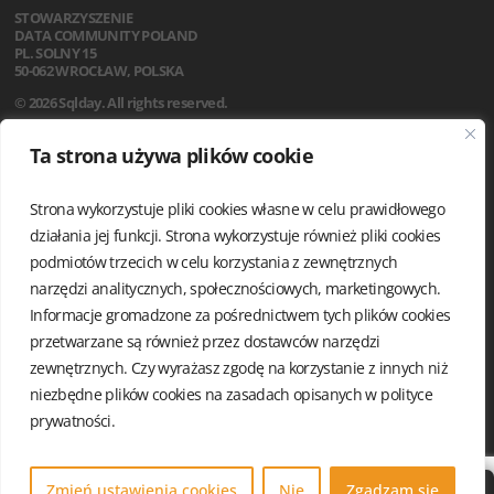
STOWARZYSZENIE
DATA COMMUNITY POLAND
PL. SOLNY 15
50-062 WROCŁAW, POLSKA
© 2026 Sqlday. All rights reserved.
SQLDAY 2026
Ta strona używa plików cookie
WARSZTATY
PRELEGENCI
SPONSORZY
Strona wykorzystuje pliki cookies własne w celu prawidłowego
LOKALIZACJA
działania jej funkcji. Strona wykorzystuje również pliki cookies
KODEKS POSTĘPOWANIA
podmiotów trzecich w celu korzystania z zewnętrznych
FAQ
narzędzi analitycznych, społecznościowych, marketingowych.
REGULAMIN
Informacje gromadzone za pośrednictwem tych plików cookies
AKTUALNOŚCI
przetwarzane są również przez dostawców narzędzi
POLITYKA PRYWATNOŚCI
zewnętrznych. Czy wyrażasz zgodę na korzystanie z innych niż
niezbędne plików cookies na zasadach opisanych w
polityce
prywatności.
Zmień ustawienia cookies
Nie
Zgadzam się