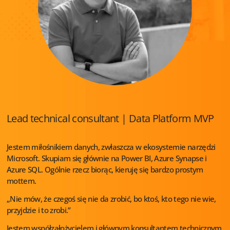
Lead technical consultant | Data Platform MVP
Jestem miłośnikiem danych, zwłaszcza w ekosystemie narzędzi
Microsoft. Skupiam się głównie na Power BI, Azure Synapse i
Azure SQL. Ogólnie rzecz biorąc, kieruję się bardzo prostym
mottem.
„Nie mów, że czegoś się nie da zrobić, bo ktoś, kto tego nie wie,
przyjdzie i to zrobi.”
Jestem współzałożycielem i głównym konsultantem technicznym