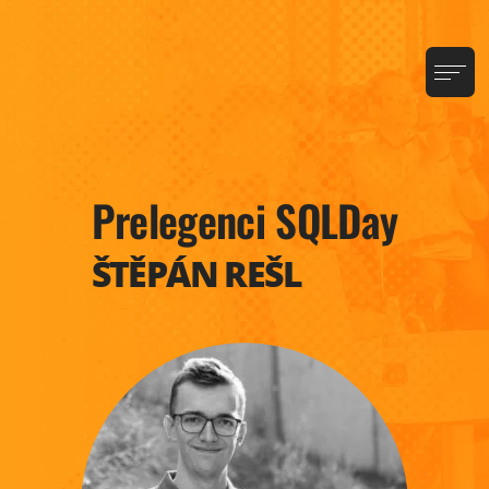
Prelegenci SQLDay
ŠTĚPÁN REŠL