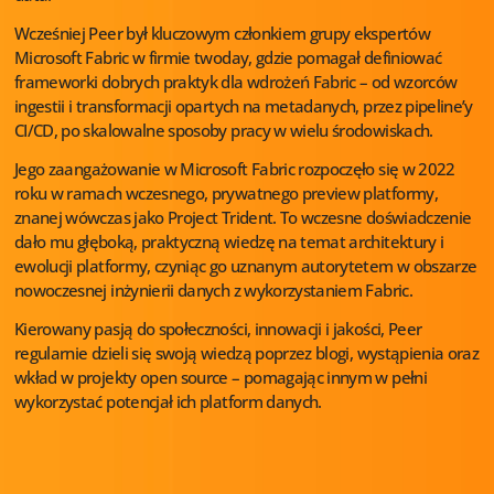
Wcześniej Peer był kluczowym członkiem grupy ekspertów
Microsoft Fabric w firmie twoday, gdzie pomagał definiować
frameworki dobrych praktyk dla wdrożeń Fabric – od wzorców
ingestii i transformacji opartych na metadanych, przez pipeline’y
CI/CD, po skalowalne sposoby pracy w wielu środowiskach.
Jego zaangażowanie w Microsoft Fabric rozpoczęło się w 2022
roku w ramach wczesnego, prywatnego preview platformy,
znanej wówczas jako Project Trident. To wczesne doświadczenie
dało mu głęboką, praktyczną wiedzę na temat architektury i
ewolucji platformy, czyniąc go uznanym autorytetem w obszarze
nowoczesnej inżynierii danych z wykorzystaniem Fabric.
Kierowany pasją do społeczności, innowacji i jakości, Peer
regularnie dzieli się swoją wiedzą poprzez blogi, wystąpienia oraz
wkład w projekty open source – pomagając innym w pełni
wykorzystać potencjał ich platform danych.