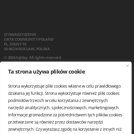
STOWARZYSZENIE
DATA COMMUNITY POLAND
PL. SOLNY 15
50-062 WROCŁAW, POLSKA
© 2026 Sqlday. All rights reserved.
SQLDAY 2026
Ta strona używa plików cookie
WARSZTATY
PRELEGENCI
SPONSORZY
Strona wykorzystuje pliki cookies własne w celu prawidłowego
LOKALIZACJA
działania jej funkcji. Strona wykorzystuje również pliki cookies
KODEKS POSTĘPOWANIA
podmiotów trzecich w celu korzystania z zewnętrznych
FAQ
narzędzi analitycznych, społecznościowych, marketingowych.
REGULAMIN
Informacje gromadzone za pośrednictwem tych plików cookies
AKTUALNOŚCI
przetwarzane są również przez dostawców narzędzi
POLITYKA PRYWATNOŚCI
zewnętrznych. Czy wyrażasz zgodę na korzystanie z innych niż