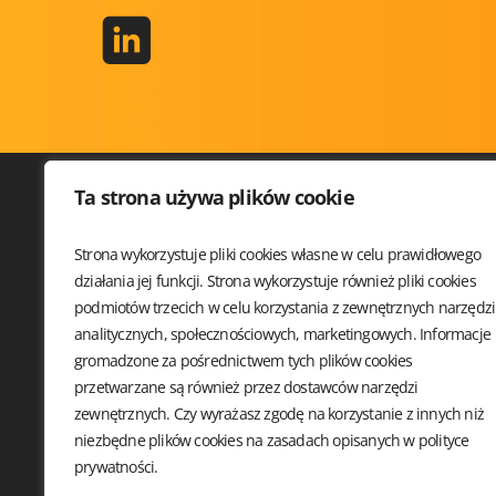
Ta strona używa plików cookie
Strona wykorzystuje pliki cookies własne w celu prawidłowego
SQLDAY 
działania jej funkcji. Strona wykorzystuje również pliki cookies
WARSZTA
podmiotów trzecich w celu korzystania z zewnętrznych narzędzi
PRELEGE
analitycznych, społecznościowych, marketingowych. Informacje
SPONSO
gromadzone za pośrednictwem tych plików cookies
LOKALIZ
przetwarzane są również przez dostawców narzędzi
STOWARZYSZENIE
KODEKS
DATA COMMUNITY POLAND
zewnętrznych. Czy wyrażasz zgodę na korzystanie z innych niż
PL. SOLNY 15
niezbędne plików cookies na zasadach opisanych w
polityce
50-062 WROCŁAW, POLSKA
prywatności.