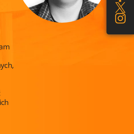
eam
nych,
ć
ich