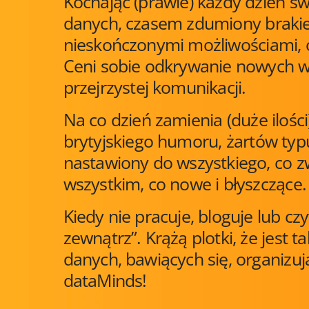
Kochając (prawie) każdy dzień sw
danych, czasem zdumiony braki
nieskończonymi możliwościami, 
Ceni sobie odkrywanie nowych war
przejrzystej komunikacji.
Na co dzień zamienia (duże ilośc
brytyjskiego humoru, żartów typu
nastawiony do wszystkiego, co z
wszystkim, co nowe i błyszczące.
Kiedy nie pracuje, bloguje lub c
zewnątrz”. Krążą plotki, że jest
danych, bawiących się, organizuj
dataMinds!