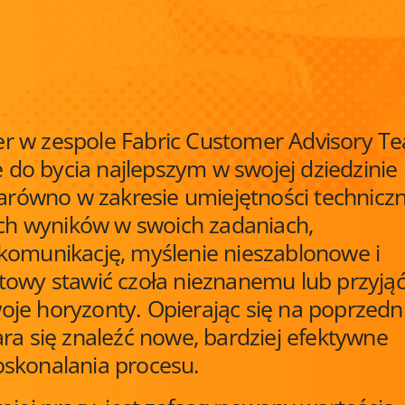
r w zespole Fabric Customer Advisory T
e do bycia najlepszym w swojej dziedzinie
zarówno w zakresie umiejętności technicz
zych wyników w swoich zadaniach,
komunikację, myślenie nieszablonowe i
towy stawić czoła nieznanemu lub przyją
je horyzonty. Opierając się na poprzedn
ra się znaleźć nowe, bardziej efektywne
oskonalania procesu.