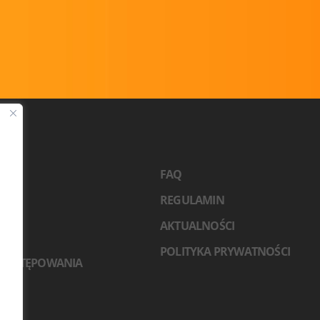
2026
FAQ
TY
REGULAMIN
NCI
RZY
AKTUALNOŚCI
ACJA
POLITYKA PRYWATNOŚCI
 POSTĘPOWANIA