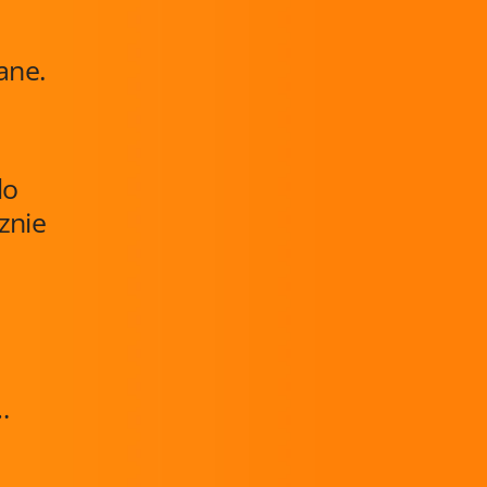
ane.
do
znie
…