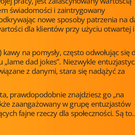
ojej pracy, jest zafascynowany wartością
em świadomości i zaintrygowany
odkrywając nowe sposoby patrzenia na d
tości dla klientów przy użyciu otwartej i
i) kawy na pomysły, często odwołując się 
 „lame dad jokes”. Niezwykle entuzjastyc
wiązane z danymi, stara się nadążyć za
zyta, prawdopodobnie znajdziesz go „na
 także zaangażowany w grupę entuzjastów
ących fajne rzeczy dla społeczności. Są to