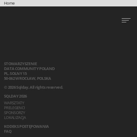
Home
STOWARZYSZENIE
DATA COMMUNITY POLAND
PL. SOLNY 15
50-062 WROCŁAW, POLSKA
© 2026 Sqlday. All rights reserved.
SQLDAY 2026
WARSZTATY
PRELEGENCI
SPONSORZY
LOKALIZACJA
KODEKS POSTĘPOWANIA
FAQ