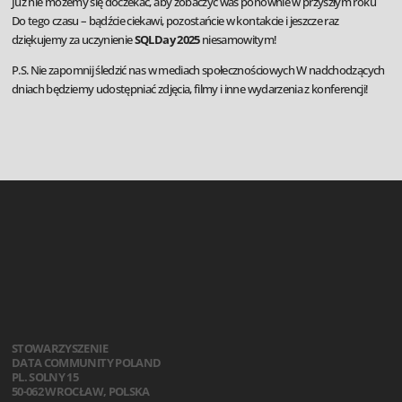
Już nie możemy się doczekać, aby zobaczyć was ponownie w przyszłym roku
Do tego czasu – bądźcie ciekawi, pozostańcie w kontakcie i jeszcze raz
dziękujemy za uczynienie
SQLDay 2025
niesamowitym!
P.S. Nie zapomnij śledzić nas w mediach społecznościowych W nadchodzących
dniach będziemy udostępniać zdjęcia, filmy i inne wydarzenia z konferencji!
STOWARZYSZENIE
DATA COMMUNITY POLAND
PL. SOLNY 15
50-062 WROCŁAW, POLSKA