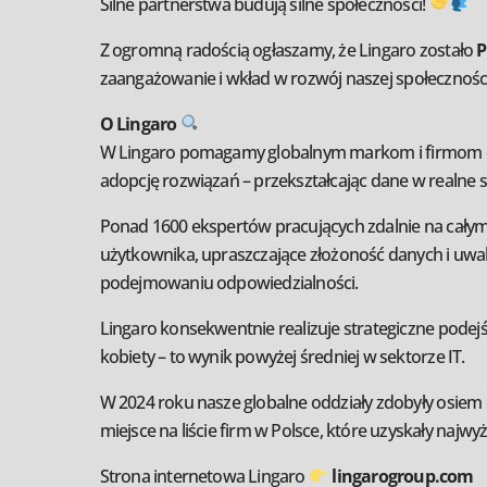
Silne partnerstwa budują silne społeczności!
Z ogromną radością ogłaszamy, że Lingaro zostało
P
zaangażowanie i wkład w rozwój naszej społeczności
O Lingaro
W Lingaro pomagamy globalnym markom i firmom osiąg
adopcję rozwiązań – przekształcając dane w realne 
Ponad 1600 ekspertów pracujących zdalnie na całym
użytkownika, upraszczające złożoność danych i uwaln
podejmowaniu odpowiedzialności.
Lingaro konsekwentnie realizuje strategiczne podej
kobiety – to wynik powyżej średniej w sektorze IT.
W 2024 roku nasze globalne oddziały zdobyły osiem 
miejsce na liście firm w Polsce, które uzyskały n
Strona internetowa Lingaro
lingarogroup.com