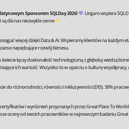
latynowym Sponsorem SQLDay 2026
!
Lingaro wspiera SQLDay 
 są dla nas niezwykle cenne
ać więcej dzięki Data & AI. Wspieramy klientów na każdym etapie
szanse napędzające rozwój biznesu.
 świecie łączy doskonałość technologiczną z głęboką wiedzą biz
iające ich wartość. Wszystko to w oparciu o kulturę współpracy, 
ście do różnorodności, równości i inkluzywności (DEI). 30% prac
certyfikatów i wyróżnień przyznanych przez Great Place To Work® 
ajwyższe oceny od swoich pracowników w najnowszym badaniu Great