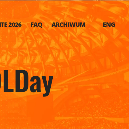
TE 2026
FAQ
ARCHIWUM
ENG
QLDay