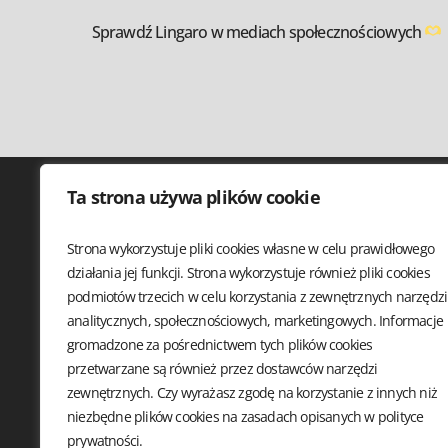
Sprawdź Lingaro w mediach społecznościowych
Ta strona używa plików cookie
Strona wykorzystuje pliki cookies własne w celu prawidłowego
SQLDAY 
działania jej funkcji. Strona wykorzystuje również pliki cookies
WARSZTA
podmiotów trzecich w celu korzystania z zewnętrznych narzędzi
PRELEGE
analitycznych, społecznościowych, marketingowych. Informacje
SPONSO
gromadzone za pośrednictwem tych plików cookies
LOKALIZ
przetwarzane są również przez dostawców narzędzi
STOWARZYSZENIE
KODEKS
DATA COMMUNITY POLAND
zewnętrznych. Czy wyrażasz zgodę na korzystanie z innych niż
PL. SOLNY 15
niezbędne plików cookies na zasadach opisanych w
polityce
50-062 WROCŁAW, POLSKA
prywatności.