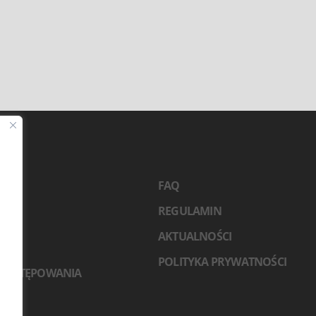
2026
FAQ
TY
REGULAMIN
NCI
RZY
AKTUALNOŚCI
ACJA
POLITYKA PRYWATNOŚCI
 POSTĘPOWANIA