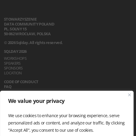
STOWARZYSZENIE
DATA COMMUNITY POLAND
PL. SOLNY 15
50-062 WROCŁAW, POLSKA
© 2026 Sqlday. All rights reserved.
SQLDAY 2026
WORKSHOPS
SPEAKERS
SPONSORS
LOCATION
CODE OF CONDUCT
FAQ
REGULATIONS
We value your privacy
NEWS
PRIVACY POLICY
We use cookies to enhance your browsing experience, serve
personalized ads or content, and analyze our traffic. By clicking
"Accept All", you consent to our use of cookies.