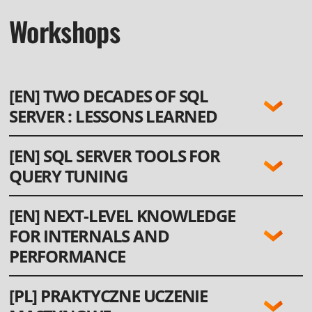
Workshops
[EN] TWO DECADES OF SQL
SERVER : LESSONS LEARNED
LANGUAGE:
[EN] SQL SERVER TOOLS FOR
ENG
QUERY TUNING
LANGUAGE:
[EN] NEXT-LEVEL KNOWLEDGE
ENG
FOR INTERNALS AND
PERFORMANCE
LANGUAGE:
[PL] PRAKTYCZNE UCZENIE
ENG