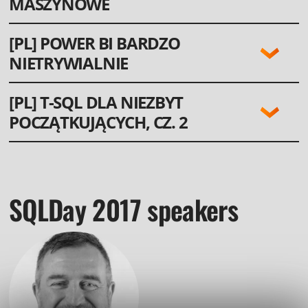
MASZYNOWE
POZIOM:
LANGUAGE:
[PL] POWER BI BARDZO
PL
NIETRYWIALNIE
LANGUAGE:
[PL] T-SQL DLA NIEZBYT
PL
POCZĄTKUJĄCYCH, CZ. 2
JĘZYK:
PL
SQLDay 2017 speakers
W pierwszej części warsztatu skonfigurujemy i nauczymy się pracować z
usługami ML serwera SQL Server.