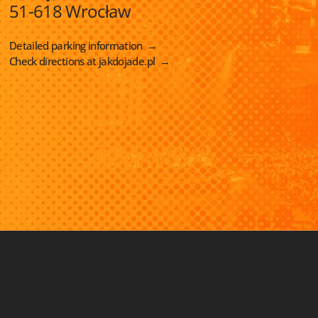
51-618 Wrocław
obiektów?
GRZEGORZ STOLECKI
Detailed parking information
→
Check directions at jakdojade.pl
→
DAMIAN WIDERA
MARCIN SZELIGA
ANDRZEJ KUKUŁA