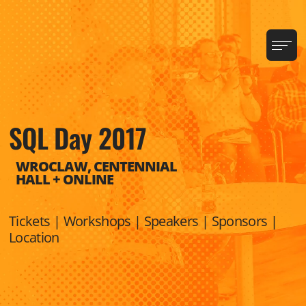
SQL Day 2017
WROCLAW, CENTENNIAL
HALL + ONLINE
Tickets
|
Workshops
|
Speakers
|
Sponsors
|
Location