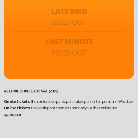
LATE BIRD
SOLD OUT
LAST MINUTE
SOLD OUT
ALL PRICES INCLUDE VAT (23%)
Onsite tickets
: the conference participant takes part in it in person in Wrocław
Online tickets
: the participant connects remotely via the conference
application